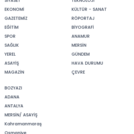
SİYASET
TEKNOLOJİ
EKONOMİ
KÜLTÜR - SANAT
GAZETEMİZ
RÖPORTAJ
EĞİTİM
BİYOGRAFİ
SPOR
ANAMUR
SAĞLIK
MERSİN
YEREL
GÜNDEM
ASAYİŞ
HAVA DURUMU
MAGAZİN
ÇEVRE
BOZYAZI
ADANA
ANTALYA
MERSİN/ ASAYİŞ
Kahramanmaraş
Osmaniye