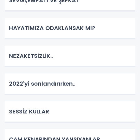
SEVGİ,EMPATİ VE ŞEFKAT
HAYATIMIZA ODAKLANSAK MI?
NEZAKETSİZLİK..
2022'yi sonlandırırken..
SESSİZ KULLAR
CAM KENARINDAN YANSIYANLAR