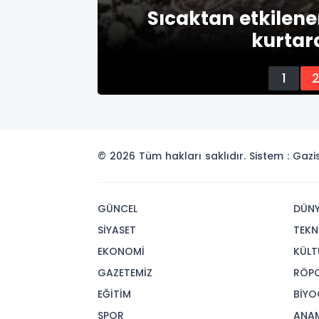
tları ve
Sıcaktan etkile
kurta
1
© 2026 Tüm hakları saklıdır. Sistem : Gaz
GÜNCEL
DÜN
SİYASET
TEKN
EKONOMİ
KÜLT
GAZETEMİZ
RÖP
EĞİTİM
BİYO
SPOR
ANA