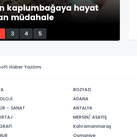
nen kaplumbağaya hayat
ran müdahale
Te
2
3
4
5
isoft
Haber Yazılımı
YA
BOZYAZI
OLOJİ
ADANA
ÜR - SANAT
ANTALYA
ORTAJ
MERSİN/ ASAYİŞ
GRAFİ
Kahramanmaraş
MUR
Osmaniye