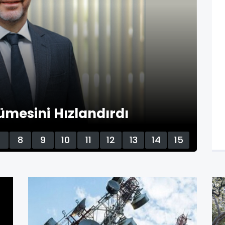
mesini Hızlandırdı
7
8
9
10
11
12
13
14
15