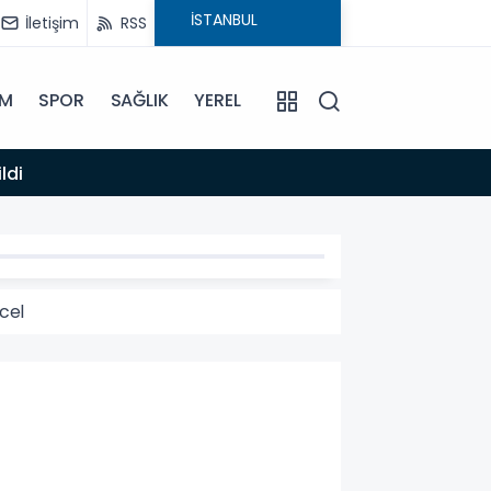
İletişim
RSS
İM
SPOR
SAĞLIK
YEREL
14:12
ldi
Anamur
cel
CEL