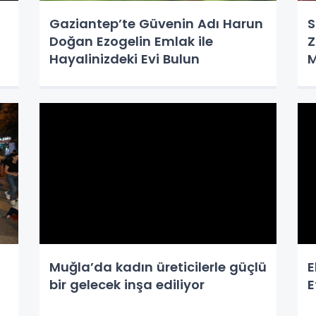
Gaziantep’te Güvenin Adı Harun
S
Doğan Ezogelin Emlak ile
Z
Hayalinizdeki Evi Bulun
M
Muğla’da kadın üreticilerle güçlü
E
bir gelecek inşa ediliyor
E