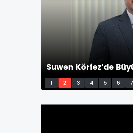
i odağı
Suwen Körfez’de Büyü
1
2
3
4
5
6