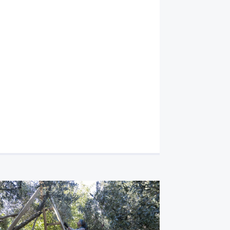
Büyükşehir Belediyesinden sosy
seferberliği