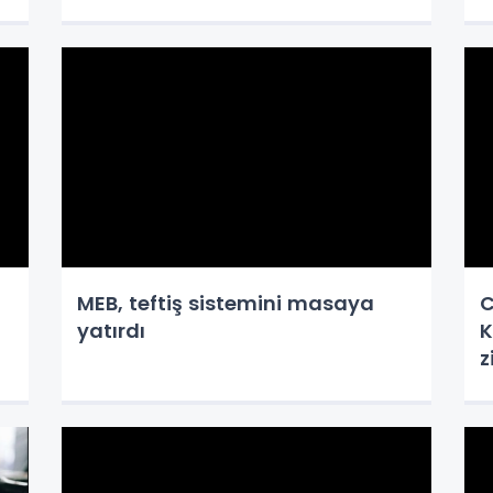
MEB, teftiş sistemini masaya
C
yatırdı
K
z