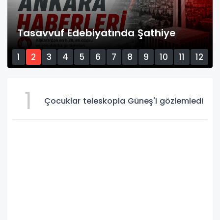
Mersin’den Artvin’e bilim köprüsü
1
2
3
4
5
6
7
8
9
10
11
12
13
14
15
1
Çocuklar teleskopla Güneş'i gözlemledi