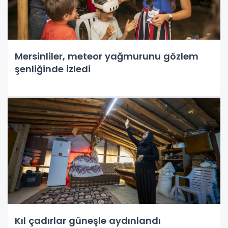
Mersinliler, meteor yağmurunu gözlem
şenliğinde izledi
Kıl çadırlar güneşle aydınlandı