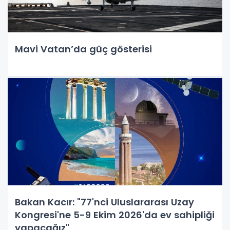
Mavi Vatan’da güç gösterisi
Bakan Kacır: "77'nci Uluslararası Uzay
Kongresi'ne 5-9 Ekim 2026'da ev sahipliği
yapacağız"