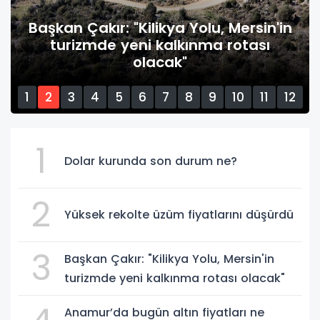
Yüksek rekolte üzüm fiyatlarını
düşürdü
1
2
3
4
5
6
7
8
9
10
11
12
13
14
15
1
Dolar kurunda son durum ne?
2
Yüksek rekolte üzüm fiyatlarını düşürdü
3
Başkan Çakır: "Kilikya Yolu, Mersin'in
turizmde yeni kalkınma rotası olacak"
Anamur’da bugün altın fiyatları ne