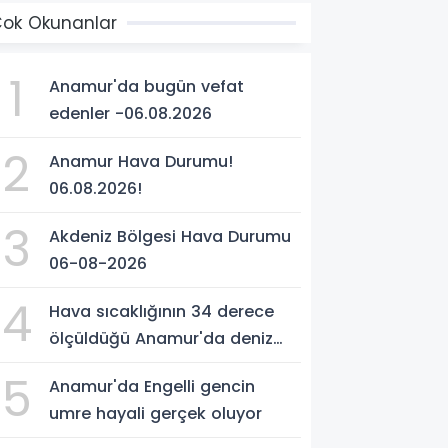
ok Okunanlar
1
Anamur'da bugün vefat
edenler -06.08.2026
2
Anamur Hava Durumu!
06.08.2026!
3
Akdeniz Bölgesi Hava Durumu
06-08-2026
4
Hava sıcaklığının 34 derece
ölçüldüğü Anamur'da deniz
suyu sıcaklığı 30 dereceyi
5
Anamur'da Engelli gencin
gördü
umre hayali gerçek oluyor