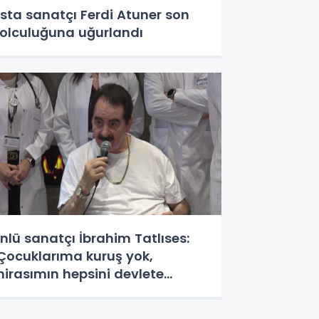
sta sanatçı Ferdi Atuner son
olculuğuna uğurlandı
nlü sanatçı İbrahim Tatlıses:
Çocuklarıma kuruş yok,
irasımın hepsini devlete
ırakacağım"