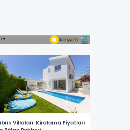
ıbrıs Villaları: Kiralama Fiyatları
e Bölge Rehberi