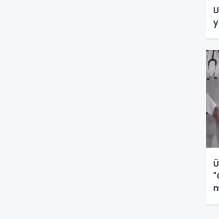
U
y
Ü
"
m
b