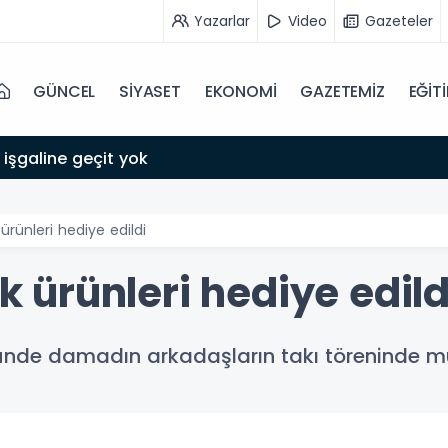
Yazarlar
Video
Gazeteler
GÜNCEL
SİYASET
EKONOMİ
GAZETEMİZ
EĞİT
 işgaline geçit yok
ünleri hediye edildi
ürünleri hediye edild
ünde damadın arkadaşların takı töreninde mut