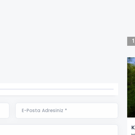
E-Posta Adresiniz *
K
v