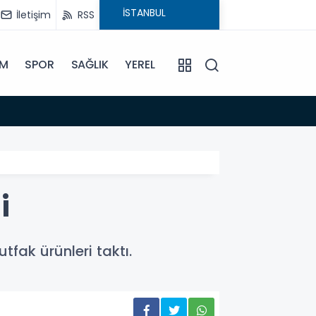
İletişim
RSS
İM
SPOR
SAĞLIK
YEREL
14:18
Büyükş
i
fak ürünleri taktı.