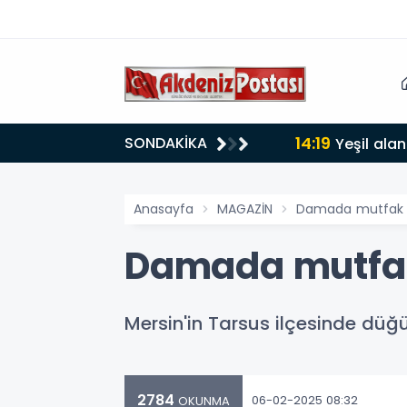
14:19
SONDAKİKA
lığı 30 dereceyi gördü
Yeşil alan
Anasayfa
MAGAZİN
Damada mutfak ür
Damada mutfak 
Mersin'in Tarsus ilçesinde düğ
2784
06-02-2025 08:32
OKUNMA