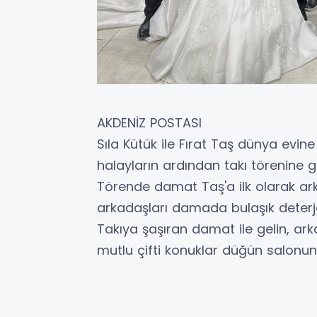
AKDENİZ POSTASI
Sıla Kütük ile Fırat Taş dünya evin
halayların ardından takı törenine ge
Törende damat Taş'a ilk olarak ark
arkadaşları damada bulaşık deterja
Takıya şaşıran damat ile gelin, ar
mutlu çifti konuklar düğün salonund