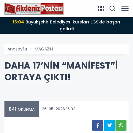
12:58
‘Yaz Dostum’ konserleri vatandaşları müzikle
buluşturuyor
Anasayfa
MAGAZİN
DAHA 17’NİN “MANİFEST”İ
ORTAYA ÇIKTI!
841
26-05-2026 16:32
OKUNMA