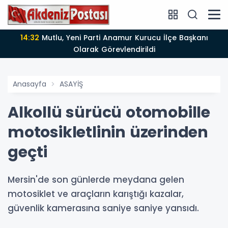
14:12
Anamur'da Kasten öldürmeye teşebbüs şüphelisi
ldi
tutuklandı
Anasayfa
ASAYİŞ
Alkollü sürücü otomobille
motosikletlinin üzerinden
geçti
Mersin'de son günlerde meydana gelen
motosiklet ve araçların karıştığı kazalar,
güvenlik kamerasına saniye saniye yansıdı.