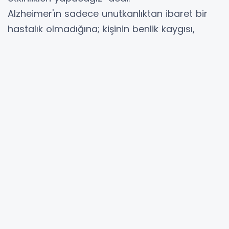
Alzheimer'ın sadece unutkanlıktan ibaret bir
hastalık olmadığına; kişinin benlik kaygısı,
benlik durumu, zihinsel gelişimi, sosyal ve
duygusal gelişimi açısından da birçok alt
katmanı olan bir durum olduğuna dikkat
çeken Şentürk, "Bu tarz dış mekan etkinlikleri;
hem yeni uyarıcılara maruz kalmaları hem de
yakınlarıyla olan sosyal bağlarını pekiştirmeleri
açısından olumlu etki yapmakta. Hastalarımız
ve hasta yakınları bu etkinliklerle kaliteli bir
vakit geçirdikleri için kendilerinden de olumlu
geri dönüş alıyoruz" ifadelerini kullandı.
Alzheimer hastaları ve hasta yakınları,
etkinliklerden memnun kaldı