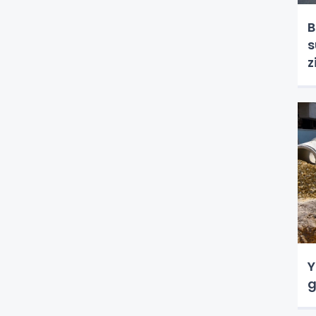
B
s
z
Y
g