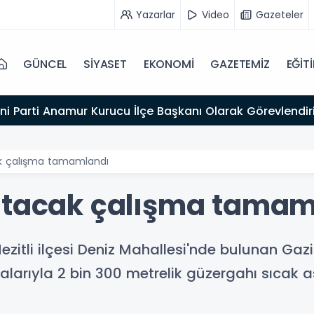
Yazarlar
Video
Gazeteler
GÜNCEL
SİYASET
EKONOMİ
GAZETEMİZ
EĞİT
ni Parti Anamur Kurucu İlçe Başkanı Olarak Görevlendiri
ak çalışma tamamlandı
latacak çalışma tamam
Mezitli ilçesi Deniz Mahallesi'nde bulunan G
alarıyla 2 bin 300 metrelik güzergahı sıcak as