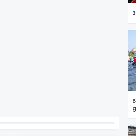
3
B
g