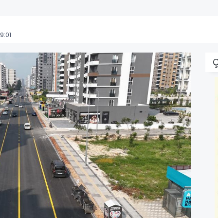
9:01
Ç