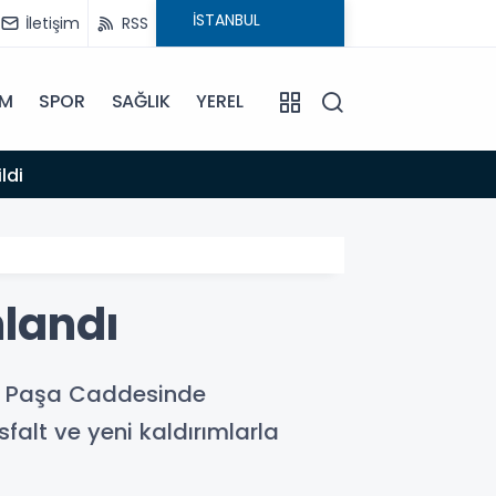
İletişim
RSS
İM
SPOR
SAĞLIK
YEREL
14:12
ldi
Anamur
landı
azi Paşa Caddesinde
falt ve yeni kaldırımlarla