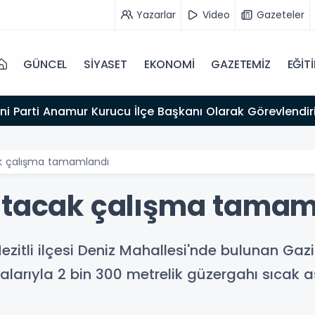
Yazarlar
Video
Gazeteler
GÜNCEL
SİYASET
EKONOMİ
GAZETEMİZ
EĞİT
ni Parti Anamur Kurucu İlçe Başkanı Olarak Görevlendiri
ak çalışma tamamlandı
latacak çalışma tamam
Mezitli ilçesi Deniz Mahallesi'nde bulunan G
alarıyla 2 bin 300 metrelik güzergahı sıcak as