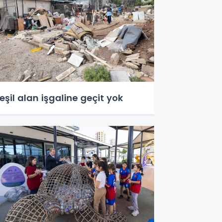
eşil alan işgaline geçit yok