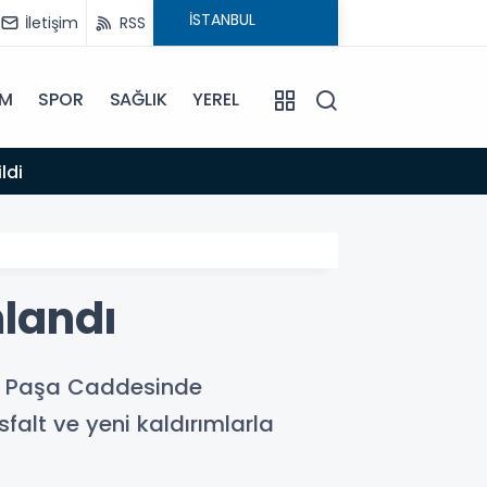
İletişim
RSS
İM
SPOR
SAĞLIK
YEREL
14:12
ldi
Anamur
landı
azi Paşa Caddesinde
falt ve yeni kaldırımlarla