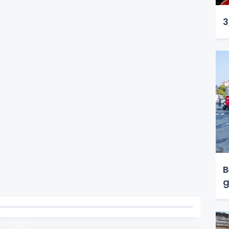
3
B
g