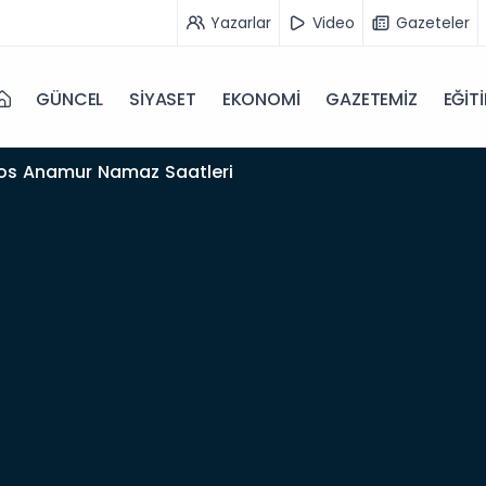
Yazarlar
Video
Gazeteler
GÜNCEL
SİYASET
EKONOMİ
GAZETEMİZ
EĞİT
os Anamur Namaz Saatleri