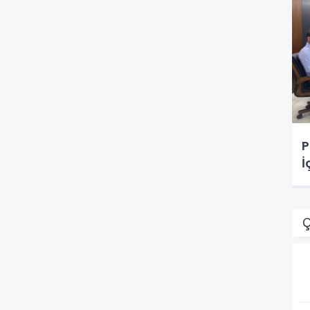
P
İ
Ç