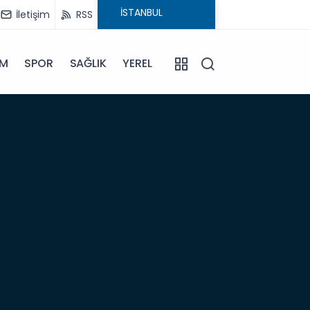
İletişim
RSS
İM
SPOR
SAĞLIK
YEREL
06:57
Anam