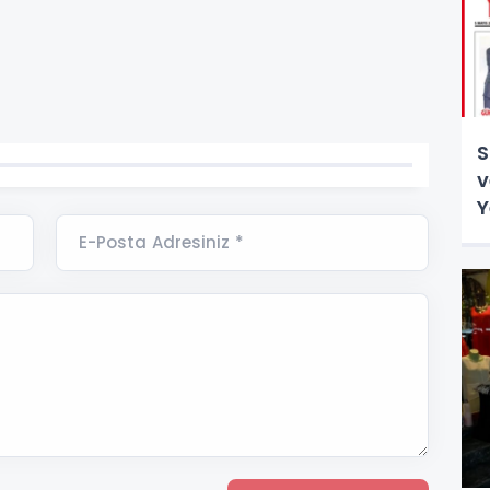
S
v
Y
E-Posta Adresiniz *