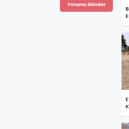
B
E
E
K