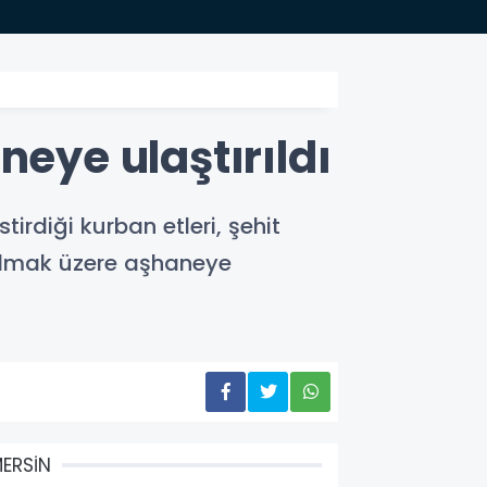
13:26
Yağmur
neye ulaştırıldı
irdiği kurban etleri, şehit
nılmak üzere aşhaneye
ERSİN