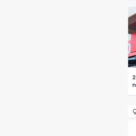
2
n
Ç