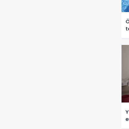
Ö
t
Y
e