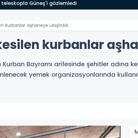
 teleskopla Güneş'i gözlemledi
en kurbanlar aşhaneye ulaştırıldı
kesilen kurbanlar aşha
 Kurban Bayramı arifesinde şehitler adına kest
üzenlenecek yemek organizasyonlarında kulla
M