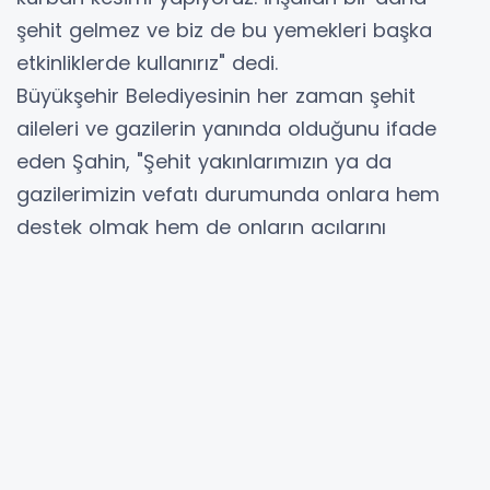
şehit gelmez ve biz de bu yemekleri başka
etkinliklerde kullanırız" dedi.
Büyükşehir Belediyesinin her zaman şehit
aileleri ve gazilerin yanında olduğunu ifade
eden Şahin, "Şehit yakınlarımızın ya da
gazilerimizin vefatı durumunda onlara hem
destek olmak hem de onların acılarını
paylaşmak amacıyla yemek desteği
sunuyoruz. Bugün kesilen kurbanlarımızı da
şehit ve gazilerimiz adına düzenlenen
yemeklerde ikram ediyoruz" diye konuştu.
YORUMLAR