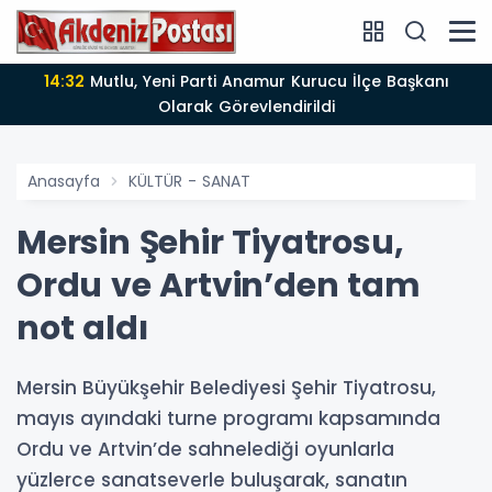
14:12
Anamur'da Kasten öldürmeye teşebbüs şüphelisi
tutuklandı
Anasayfa
KÜLTÜR - SANAT
Mersin Şehir Tiyatrosu,
Ordu ve Artvin’den tam
not aldı
Mersin Büyükşehir Belediyesi Şehir Tiyatrosu,
mayıs ayındaki turne programı kapsamında
Ordu ve Artvin’de sahnelediği oyunlarla
yüzlerce sanatseverle buluşarak, sanatın