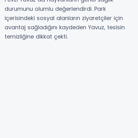
durumunu olumlu değerlendirdi. Park
içerisindeki sosyal alanların ziyaretçiler için
avantaj sağladığını kaydeden Yavuz, tesisin
temizliğine dikkat çekti.
Tarsus Doğa Parkı Veteriner Teknikeri Gizem
Şahin ise bayram süresince yoğun bir
ziyaretçi trafiği yaşandığını belirterek, özellikle
yeni doğan lemurlar, babun maymunları ve
beyaz geyiklerin çocuklardan büyük ilgi
gördüğünü söyledi.
Hayvanların yaşam alanlarının doğal koşullara
uygun şekilde düzenlendiğini ifade eden Şahin,
yaz aylarında sıcak havanın etkilerini
azaltmaya yönelik çalışmalar yürüttüklerini