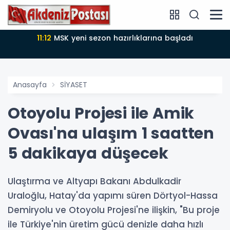
11:10
9 Ağustos 2026 Pazar Mersin’de nöbetçi noter
Anasayfa
SİYASET
Otoyolu Projesi ile Amik
Ovası'na ulaşım 1 saatten
5 dakikaya düşecek
Ulaştırma ve Altyapı Bakanı Abdulkadir
Uraloğlu, Hatay'da yapımı süren Dörtyol-Hassa
Demiryolu ve Otoyolu Projesi'ne ilişkin, "Bu proje
ile Türkiye'nin üretim gücü denizle daha hızlı