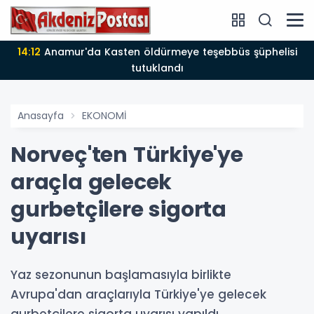
14:12
Anamur'da Kasten öldürmeye teşebbüs şüphelisi
tutuklandı
Anasayfa
EKONOMİ
Norveç'ten Türkiye'ye
araçla gelecek
gurbetçilere sigorta
uyarısı
Yaz sezonunun başlamasıyla birlikte
Avrupa'dan araçlarıyla Türkiye'ye gelecek
gurbetçilere sigorta uyarısı yapıldı.