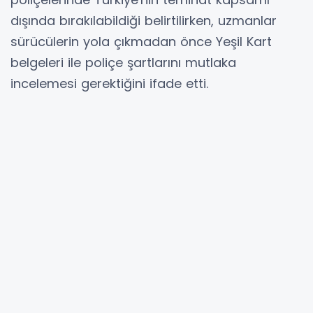
dışında bırakılabildiği belirtilirken, uzmanlar
sürücülerin yola çıkmadan önce Yeşil Kart
belgeleri ile poliçe şartlarını mutlaka
incelemesi gerektiğini ifade etti.
Türkiye kapsam dışında kalabiliyor
Uzmanlara göre Avrupa'da düzenlenen bazı
araç sigortalarında Türkiye'nin kapsam
dışında tutulması, kaza, hırsızlık, cam kırılması,
çekici hizmeti ve araç hasarı gibi durumlarda
gurbetçilerin ciddi mağduriyet yaşamasına
neden olabiliyor.
Araç sahiplerinin büyük bölümünün Avrupa'da
geçerli olan sigortalarının Türkiye'de de aynı