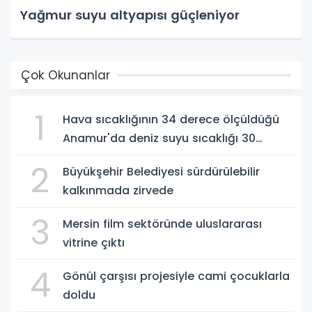
Yağmur suyu altyapısı güçleniyor
Çok Okunanlar
1
Hava sıcaklığının 34 derece ölçüldüğü
Anamur'da deniz suyu sıcaklığı 30
dereceyi gördü
2
Büyükşehir Belediyesi sürdürülebilir
kalkınmada zirvede
3
Mersin film sektöründe uluslararası
vitrine çıktı
4
Gönül çarşısı projesiyle cami çocuklarla
doldu