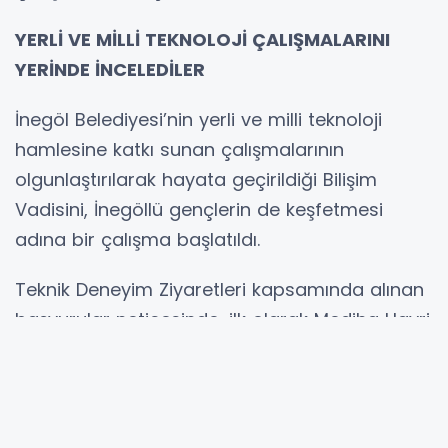
YERLİ VE MİLLİ TEKNOLOJİ ÇALIŞMALARINI
YERİNDE İNCELEDİLER
İnegöl Belediyesi’nin yerli ve milli teknoloji
hamlesine katkı sunan çalışmalarının
olgunlaştırılarak hayata geçirildiği Bilişim
Vadisini, İnegöllü gençlerin de keşfetmesi
adına bir çalışma başlatıldı.
Teknik Deneyim Ziyaretleri kapsamında alınan
başvurular neticesinde, ilk olarak Mediha Hayri
Çelik Fen Lisesinden 40 öğrenci İnegöl
Belediyesi organizasyonuyla Bilişim Vadisine
götürüldü. Amacı yerli ve milli teknoloji hamlesi
çalışmalarına katkı sunan vizyoner projelerin