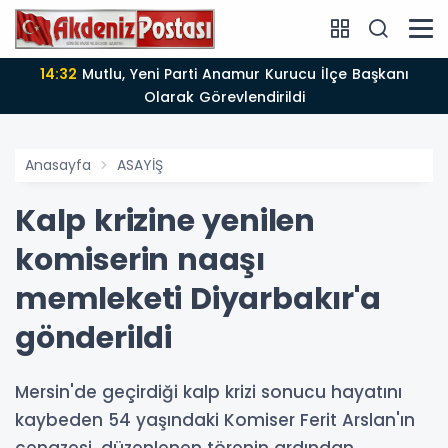
14:12
Anamur'da Kasten öldürmeye teşebbüs şüphelisi
tutuklandı
Anasayfa
ASAYİŞ
Kalp krizine yenilen
komiserin naaşı
memleketi Diyarbakır'a
gönderildi
Mersin'de geçirdiği kalp krizi sonucu hayatını
kaybeden 54 yaşındaki Komiser Ferit Arslan'ın
cenazesi, düzenlenen törenin ardından