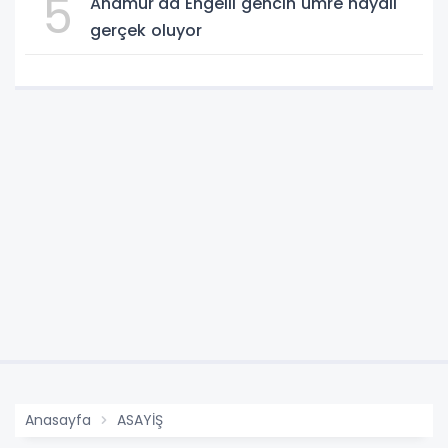
5
Anamur'da Engelli gencin umre hayali
gerçek oluyor
Anasayfa
ASAYİŞ