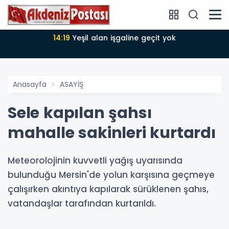
k
14:18
Büyükşehir Belediyesi sürdürülebilir kalkınmada
zirvede
Anasayfa
ASAYİŞ
Sele kapılan şahsı
mahalle sakinleri kurtardı
Meteorolojinin kuvvetli yağış uyarısında
bulunduğu Mersin'de yolun karşısına geçmeye
çalışırken akıntıya kapılarak sürüklenen şahıs,
vatandaşlar tarafından kurtarıldı.