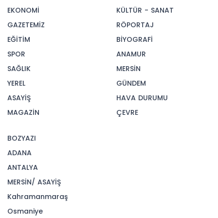
etti.
1174
17-10-2024 08:26
OKUNMA