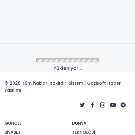
Anasayfa
SPOR
FIBA Kadınlar Euroleague:
ÇBK Mersin: 88 - Zabiny
Brno: 74
FIBA Kadınlar Euroleague'in ikinci haftasında
ÇBK Mersin, sahasında ağırladığı Çekya'nın
Zabiny Brno takımını 88-74'lük skorla mağlup