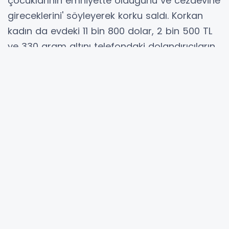
çocuklarının emniyette olduğunu ve cezaevine
gireceklerini' söyleyerek korku saldı. Korkan
kadın da evdeki 11 bin 800 dolar, 2 bin 500 TL
ve 330 gram altını telefondaki dolandırıcıların
yönlendirmesiyle gelenlere şahsa teslim etti. İl
Emniyet Müdürlüğü Asayiş Şube Dolandırıcılık
Büro Amirliği ekipleri de kendilerini polis olarak
tanıtan şüpheliler yakalanması için çalışma
yaptı. Polislerin yaptığı hassas ve titiz kamera
takipli çalışmalar neticesinde Mersin merkezli
2 ilde operasyon yapıldı. Mersin ve
Şanlıurfa'da eş zamanlı operasyonlarda
şüpheliler Ö.D, Ç.D., A.A. ve A.A yakalandı.
Emniyette ifadesi alınan 4 şüpheli adliyeye
sevk edildi. Nöbetçi mahkemeye çıkartılan 4