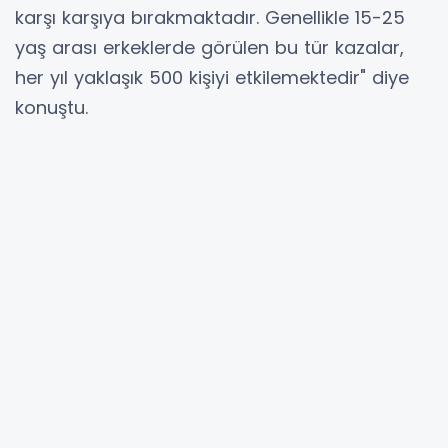
karşı karşıya bırakmaktadır. Genellikle 15-25
yaş arası erkeklerde görülen bu tür kazalar,
her yıl yaklaşık 500 kişiyi etkilemektedir" diye
konuştu.
"Balıklama atlama sonucu pek çok hastalık
ortaya çıkabilir"
Suya balıklama atlama sırasında genellikle
kafanın sert zemine çarpması sonucu
travmalar yaşandığını dile getiren Prof. Dr.
Mahmut Akyüz, şu ifadelere yer verdi: "Boyun
omurgasının aniden ve şiddetli geri
zorlanmasıyla omurilikte hasarlar
oluşmaktadır. Omurilik sinir demetinde oluşan
hasar, milyonlarca sinir hücresinin ölümüne