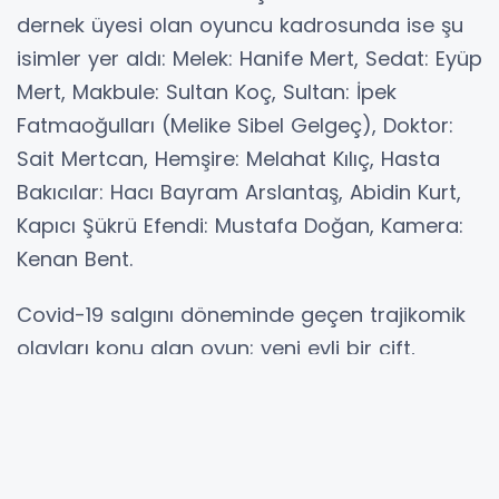
dernek üyesi olan oyuncu kadrosunda ise şu
isimler yer aldı: Melek: Hanife Mert, Sedat: Eyüp
Mert, Makbule: Sultan Koç, Sultan: İpek
Fatmaoğulları (Melike Sibel Gelgeç), Doktor:
Sait Mertcan, Hemşire: Melahat Kılıç, Hasta
Bakıcılar: Hacı Bayram Arslantaş, Abidin Kurt,
Kapıcı Şükrü Efendi: Mustafa Doğan, Kamera:
Kenan Bent.
Covid-19 salgını döneminde geçen trajikomik
olayları konu alan oyun; yeni evli bir çift,
birbirini hiç sevmeyen ve sürekli entrikalar
peşinde koşan bir gelin ile kaynana ve ikisinin
arasında kalmış bir damadın etrafında gelişen
eğlenceli olayları mizahi bir dille seyirciye