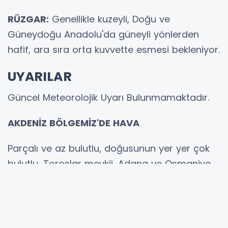
RÜZGAR:
Genellikle kuzeyli, Doğu ve
Güneydoğu Anadolu'da güneyli yönlerden
hafif, ara sıra orta kuvvette esmesi bekleniyor.
UYARILAR
Güncel Meteorolojik Uyarı Bulunmamaktadır.
AKDENİZ BÖLGEMİZ'DE HAVA
Parçalı ve az bulutlu, doğusunun yer yer çok
bulutlu, Toroslar mevkii, Adana ve Osmaniye
çevreleri, Kaharammaraş'ın güneybatısı ile
Hatay kıyılarının yerel sağanak ve gök
gürültülü sağanak yağışlı geçeceği tahmin
ediliyor.