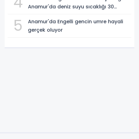
4
Anamur'da deniz suyu sıcaklığı 30
dereceyi gördü
5
Anamur'da Engelli gencin umre hayali
gerçek oluyor