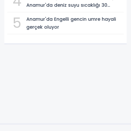
4
Anamur'da deniz suyu sıcaklığı 30
dereceyi gördü
5
Anamur'da Engelli gencin umre hayali
gerçek oluyor