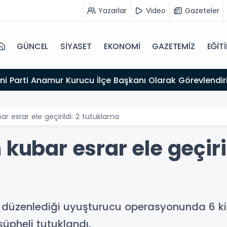
Yazarlar
Video
Gazeteler
GÜNCEL
SİYASET
EKONOMİ
GAZETEMİZ
EĞİT
ni Parti Anamur Kurucu İlçe Başkanı Olarak Görevlendiri
ar esrar ele geçirildi: 2 tutuklama
kubar esrar ele geçiril
n düzenlediği uyuşturucu operasyonunda 6 ki
şüpheli tutuklandı.