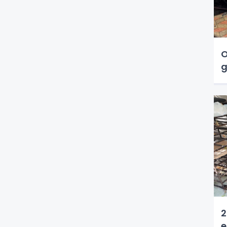
O
g
2
e