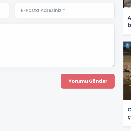
E-Posta Adresiniz *
A
t
O
ç