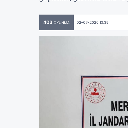
403
02-07-2026 13:39
OKUNMA