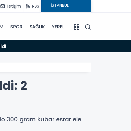
İletişim
RSS
İM
SPOR
SAĞLIK
YEREL
14:12
ldi
Anamur
di: 2
lo 300 gram kubar esrar ele