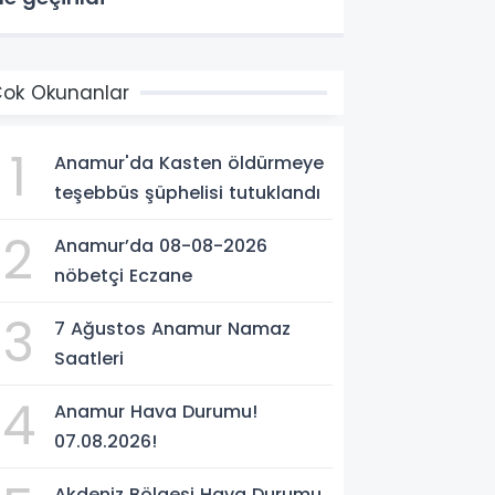
ok Okunanlar
1
Anamur'da Kasten öldürmeye
teşebbüs şüphelisi tutuklandı
2
Anamur’da 08-08-2026
nöbetçi Eczane
3
7 Ağustos Anamur Namaz
Saatleri
4
Anamur Hava Durumu!
07.08.2026!
Akdeniz Bölgesi Hava Durumu