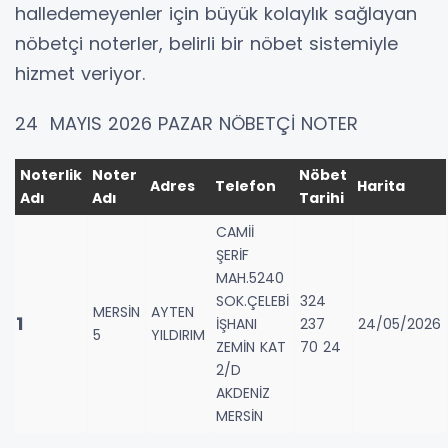
halledemeyenler için büyük kolaylık sağlayan
nöbetçi noterler, belirli bir nöbet sistemiyle
hizmet veriyor.
24 MAYIS 2026 PAZAR NÖBETÇİ NOTER
Noterlik
Noter
Nöbet
Adres
Telefon
Harita
Adı
Adı
Tarihi
CAMİİ
ŞERİF
MAH.5240
SOK.ÇELEBİ
324
MERSİN
AYTEN
1
İŞHANI
237
24/05/2026
5
YILDIRIM
ZEMİN KAT
70 24
2/D
AKDENİZ
MERSİN