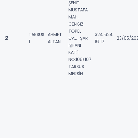
ŞEHİT
MUSTAFA
MAH.
CENGİZ
TOPEL
TARSUS
AHMET
324 624
2
CAD. ŞAR
23/05/20
1
ALTAN
16 17
İŞHANI
KAT:1
NO:106/107
TARSUS
MERSİN