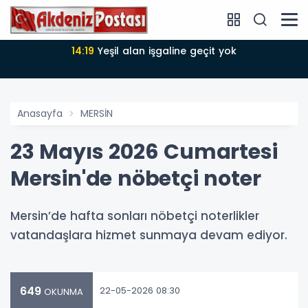
14:18
Büyükşehir Belediyesi sürdürülebilir kalkınmada
zirvede
Anasayfa
MERSİN
23 Mayıs 2026 Cumartesi
Mersin'de nöbetçi noter
Mersin’de hafta sonları nöbetçi noterlikler
vatandaşlara hizmet sunmaya devam ediyor.
649
22-05-2026 08:30
OKUNMA