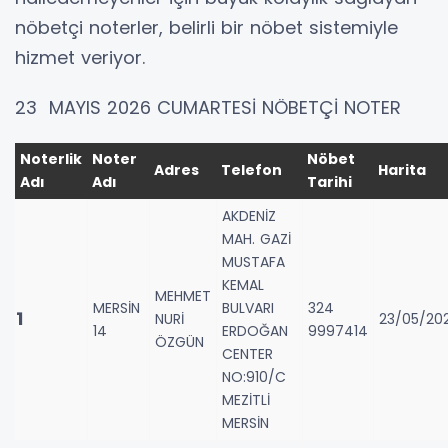
nöbetçi noterler, belirli bir nöbet sistemiyle
hizmet veriyor.
23 MAYIS 2026 CUMARTESİ NÖBETÇİ NOTER
Noterlik
Noter
Nöbet
Adres
Telefon
Harita
Adı
Adı
Tarihi
AKDENİZ
MAH. GAZİ
MUSTAFA
KEMAL
MEHMET
MERSİN
BULVARI
324
1
NURİ
23/05/20
14
ERDOĞAN
9997414
ÖZGÜN
CENTER
NO:910/C
MEZİTLİ
MERSİN