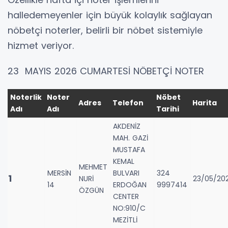
halledemeyenler için büyük kolaylık sağlayan
nöbetçi noterler, belirli bir nöbet sistemiyle
hizmet veriyor.
23 MAYIS 2026 CUMARTESİ NÖBETÇİ NOTER
Noterlik
Noter
Nöbet
Adres
Telefon
Harita
Adı
Adı
Tarihi
AKDENİZ
MAH. GAZİ
MUSTAFA
KEMAL
MEHMET
MERSİN
BULVARI
324
1
NURİ
23/05/20
14
ERDOĞAN
9997414
ÖZGÜN
CENTER
NO:910/C
MEZİTLİ