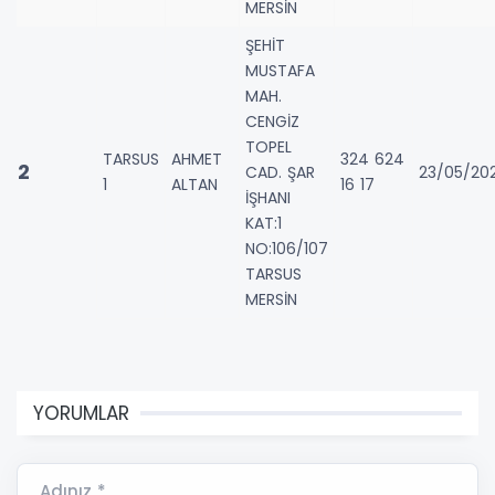
MERSİN
ŞEHİT
MUSTAFA
MAH.
CENGİZ
TOPEL
TARSUS
AHMET
324 624
2
CAD. ŞAR
23/05/20
1
ALTAN
16 17
İŞHANI
KAT:1
NO:106/107
TARSUS
MERSİN
YORUMLAR
Adınız *