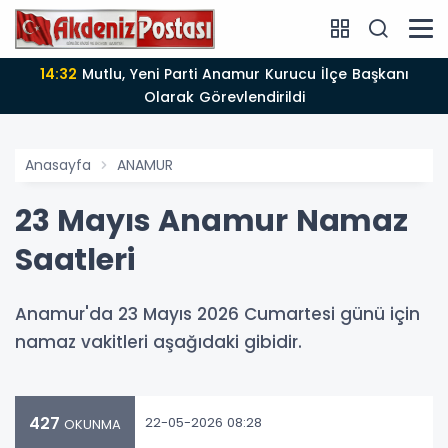
14:12
Anamur'da Kasten öldürmeye teşebbüs şüphelisi
tutuklandı
Anasayfa
ANAMUR
23 Mayıs Anamur Namaz
Saatleri
Anamur'da 23 Mayıs 2026 Cumartesi günü için
namaz vakitleri aşağıdaki gibidir.
427
22-05-2026 08:28
OKUNMA