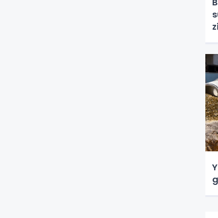
B
s
z
Y
g