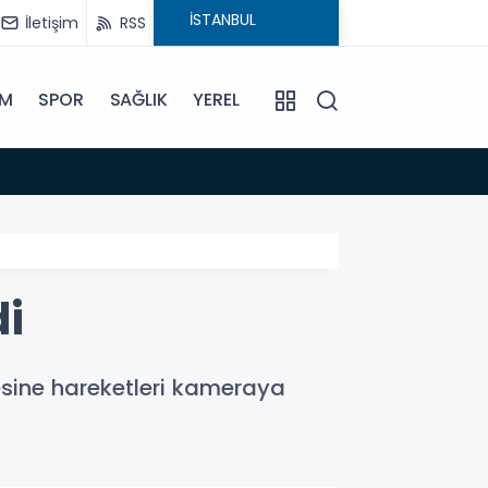
İletişim
RSS
İM
SPOR
SAĞLIK
YEREL
11:10
9 Ağust
di
cesine hareketleri kameraya