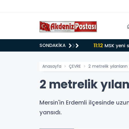
11:12
SONDAKİKA
MSK yeni s
Anasayfa
ÇEVRE
2 metrelik yılanların 
2 metrelik yılan
Mersin'in Erdemli ilçesinde uzu
yansıdı.