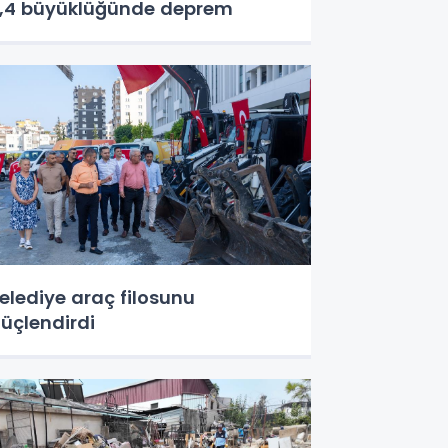
,4 büyüklüğünde deprem
elediye araç filosunu
üçlendirdi