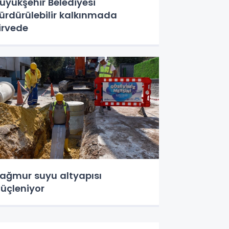
üyükşehir Belediyesi
ürdürülebilir kalkınmada
irvede
ağmur suyu altyapısı
üçleniyor