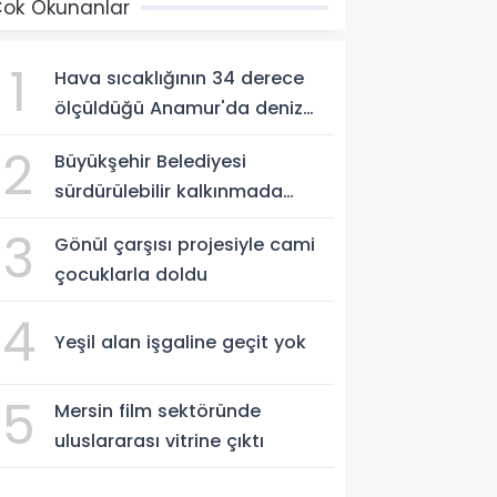
ok Okunanlar
1
Hava sıcaklığının 34 derece
ölçüldüğü Anamur'da deniz
suyu sıcaklığı 30 dereceyi
2
Büyükşehir Belediyesi
gördü
sürdürülebilir kalkınmada
zirvede
3
Gönül çarşısı projesiyle cami
çocuklarla doldu
4
Yeşil alan işgaline geçit yok
5
Mersin film sektöründe
uluslararası vitrine çıktı