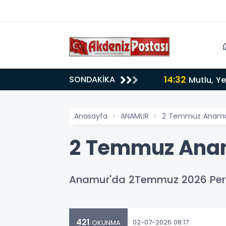
14:32
SONDAKİKA
Mutlu, Ye
Anasayfa
ANAMUR
2 Temmuz Anamur
2 Temmuz Anam
Anamur'da 2Temmuz 2026 Perşe
421
02-07-2026 08:17
OKUNMA