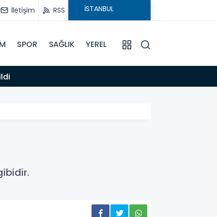
İletişim
RSS
İM
SPOR
SAĞLIK
YEREL
14:12
ldi
Anamur
bidir.