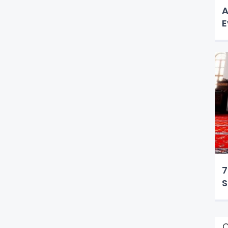
A
E
7
S
Ç