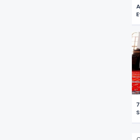
A
E
7
S
Ç