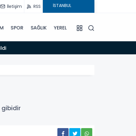
İletişim
RSS
İM
SPOR
SAĞLIK
YEREL
14:12
ldi
Anamur
gibidir