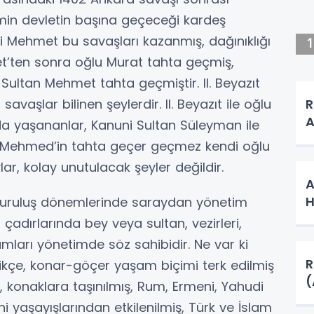
min devletin başına geçeceği kardeş
 Mehmet bu savaşları kazanmış, dağınıklığı
et’ten sonra oğlu Murat tahta geçmiş,
ultan Mehmet tahta geçmiştir. II. Beyazıt
R
aşlar bilinen şeylerdir. II. Beyazıt ile oğlu
A
da yaşananlar, Kanuni Sultan Süleyman ile
I. Mehmed’in tahta geçer geçmez kendi oğlu
ar, kolay unutulacak şeyler değildir.
A
H
 kuruluş dönemlerinde saraydan yönetim
t çadırlarında bey veya sultan, vezirleri,
mları yönetimde söz sahibidir. Ne var ki
R
ldikçe, konar-göçer yaşam biçimi terk edilmiş
, konaklara taşınılmış, Rum, Ermeni, Yahudi
dini yaşayışlarından etkilenilmiş, Türk ve İslam