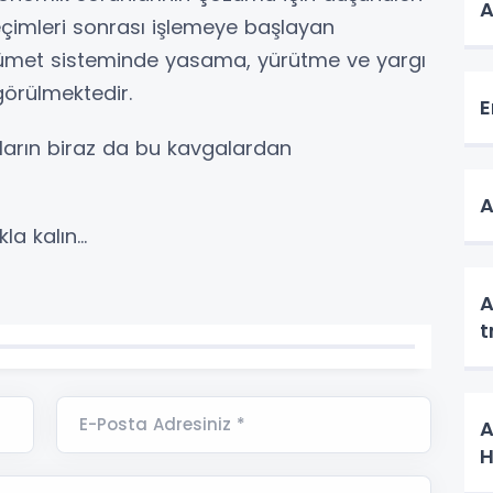
A
eçimleri sonrası işlemeye başlayan
ümet sisteminde yasama, yürütme ve yargı
 görülmektedir.
E
arın biraz da bu kavgalardan
A
la kalın…
A
t
E-Posta Adresiniz *
A
H