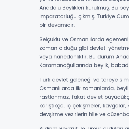
Anadolu Beylikleri kurulmuş. Bu be
İmparatorluğu çıkmış. Türkiye Cumh
bir devamıdır.
Selçuklu ve Osmanlılarda egemenlik
zaman olduğu gibi devleti yönetm
veya hanedanlıktır. Bu durum Anado
Karamanoğullarında beylik, babad
Türk devlet geleneği ve töreye sıms
Osmanlılarda ilk zamanlarda, beyli
rastlanmaz, fakat devlet büyüdükçe,
karıştıkça, iç çekişmeler, kavgalar, 
devşirme vezirlerin hile ve düzenbazl
Yıldırım Beyazıt ile Timur orduları