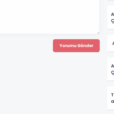
A
Ç
A
A
Ç
T
a