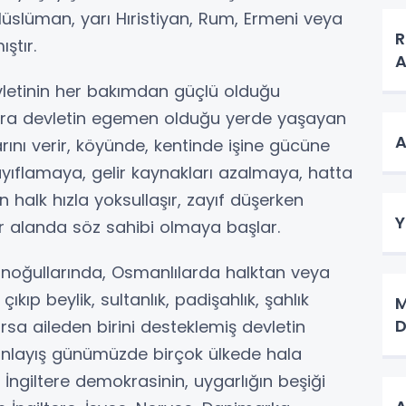
Müslüman, yarı Hıristiyan, Rum, Ermeni veya
R
ştır.
letinin her bakımdan güçlü olduğu
ira devletin egemen olduğu yerde yaşayan
A
rını verir, köyünde, kentinde işine gücüne
yıflamaya, gelir kaynakları azalmaya, hatta
alk hızla yoksullaşır, zayıf düşerken
Y
r alanda söz sahibi olmaya başlar.
manoğullarında, Osmanlılarda halktan veya
ıkıp beylik, sultanlık, padişahlık, şahlık
M
D
sa aileden birini desteklemiş devletin
anlayış günümüzde birçok ülkede hala
giltere demokrasinin, uygarlığın beşiği