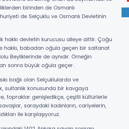
yliklerden birinden de Osmanlı
uriyeti de Selçuklu ve Osmanlı Devletinin
 hakkı devletin kurucusu aileye aittir. Çoğu
e hakkı, babadan oğula geçen bir saltanat
lu Beyliklerinde de aynıdır. Örneğin
an sonra büyük oğula geçer.
ıkı bağlı olan Selçuklularda ve
k, sultanlık konusunda bir kavgaya
 topraklar genişledikçe, çeşitli kültürlerle
savaşlar, saraydaki kadınların, cariyelerin,
ıkları ile karşılaşıyoruz.
 arasındaki 1402 Ankara savaşı sonrası