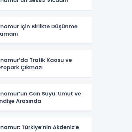
namur’un Sessiz Vicdanı
namur İçin Birlikte Düşünme
Zamanı
namur’da Trafik Kaosu ve
topark Çıkmazı
namur’un Can Suyu: Umut ve
ndişe Arasında
namur: Türkiye’nin Akdeniz’e