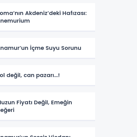
oma’nın Akdeniz’deki Hafızası:
Anemurium
namur’un İçme Suyu Sorunu
ol değil, can pazarı…!
uzun Fiyatı Değil, Emeğin
eğeri