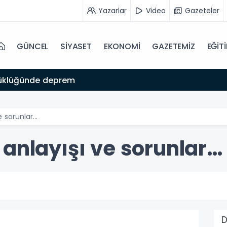
Yazarlar
Video
Gazeteler
GÜNCEL
SİYASET
EKONOMİ
GAZETEMİZ
EĞİT
üklüğünde deprem
e sorunlar…
 anlayışı ve sorunlar…
D