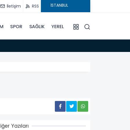
İletişim
RSS
İM
SPOR
SAĞLIK
YEREL
08:45
Anamu
iğer Yazıları