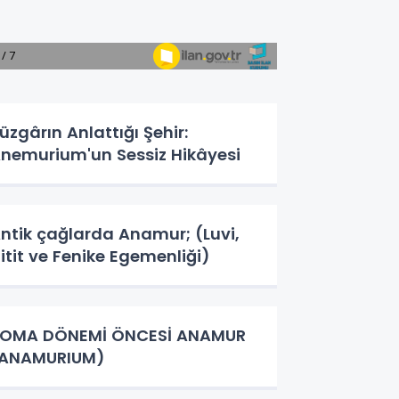
üzgârın Anlattığı Şehir:
nemurium'un Sessiz Hikâyesi
ntik çağlarda Anamur; (Luvi,
itit ve Fenike Egemenliği)
OMA DÖNEMİ ÖNCESİ ANAMUR
(ANAMURIUM)