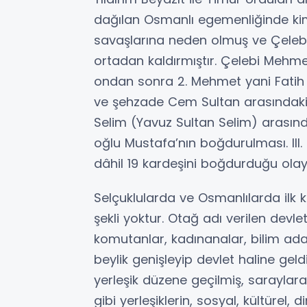
dağılan Osmanlı egemenliğinde ki
savaşlarına neden olmuş ve Çelebi
ortadan kaldırmıştır. Çelebi Mehm
ondan sonra 2. Mehmet yani Fatih S
ve şehzade Cem Sultan arasındaki sav
Selim (Yavuz Sultan Selim) arasın
oğlu Mustafa’nın boğdurulması. II
dâhil 19 kardeşini boğdurduğu olayl
Selçuklularda ve Osmanlılarda ilk
şekli yoktur. Otağ adı verilen devle
komutanlar, kadınanalar, bilim ada
beylik genişleyip devlet haline ge
yerleşik düzene geçilmiş, saraylara
gibi yerleşiklerin, sosyal, kültürel, 