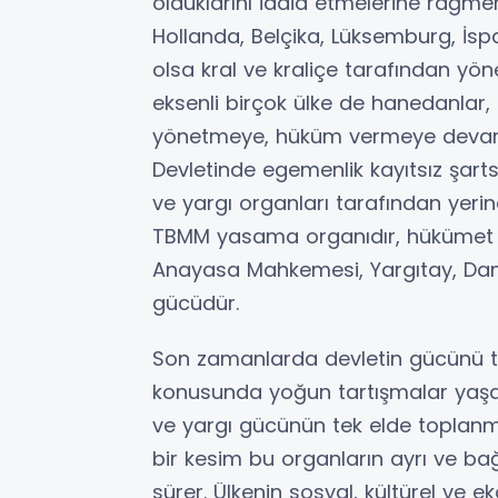
olduklarını iddia etmelerine rağmen
Hollanda, Belçika, Lüksemburg, İsp
olsa kral ve kraliçe tarafından yöne
eksenli birçok ülke de hanedanlar, k
yönetmeye, hüküm vermeye devam 
Devletinde egemenlik kayıtsız şart
ve yargı organları tarafından yerine
TBMM yasama organıdır, hükümet v
Anayasa Mahkemesi, Yargıtay, Dan
gücüdür.
Son zamanlarda devletin gücünü te
konusunda yoğun tartışmalar yaşa
ve yargı gücünün tek elde toplanma
bir kesim bu organların ayrı ve bağı
sürer. Ülkenin sosyal, kültürel ve