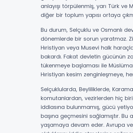
anlayışı törpülenmiş, yarı Türk ve 
diğer bir toplum yapısı ortaya çıkmı
Bu durum, Selçuklu ve Osmanlı dev
dönemlerde bir sorun yaratmaz. Z
Hıristiyan veya Musevi halk haraçla
bakardı. Fakat devletin gücünün za
tükenmeye başlaması ile Müslüman h
Hıristiyan kesim zenginleşmeye, he
Selçuklularda, Beyliliklerde, Kara
komutanlardan, vezirlerden hiç biri ç
iddiasına bulunmamış, gücü yetiyor
başına geçmesini sağlamıştır. Bu 
yaşamaya devam eder. Avrupa ve İn