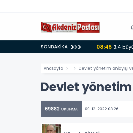
08:46
SONDAKİKA
3,4 büy
Anasayfa
Devlet yönetim anlayışı v
Devlet yönetim
69882
09-12-2022 08:26
OKUNMA