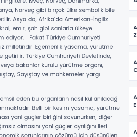
A
 İngiltere, İsveç, Norveç, Danimarka,
anya, Norveç gibi birçok ülke sembolik bile
tilir. Asya da, Afrika’da Amerikan-İngiliz
A
ral, emir, şah gibi sanlarla ülkeye
ediyor. Fakat Türkiye Cumhuriyeti
sız milletindir. Egemenlik yasama, yürütme
 getirilir. Türkiye Cumhuriyeti Devletinde,
A
eya bakanlar kurulu yürütme organı,
O
ıştay, Sayıştay ve mahkemeler yargı
A
msil eden bu organların nasıl kullanılacağı
E
nmaktadır. Belli bir kesim yasama, yürütme
sı yani güçler birliğini savunurken, diğer
msız olmasını yani güçler ayrılığını ileri
A
 ekonomik sorunlarının çözümü için düşünülen