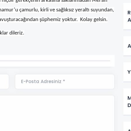
 hiçbir gerekçenin arkasına saklanmadan Mersin
namur’u çamurlu, kirli ve sağlıksız yeraltı suyundan,
R
kavuşturacağından şüphemiz yoktur. Kolay gelsin.
lar dileriz.
A
Y
E-Posta Adresiniz *
M
D