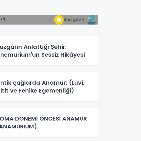
üzgârın Anlattığı Şehir:
nemurium'un Sessiz Hikâyesi
ntik çağlarda Anamur; (Luvi,
itit ve Fenike Egemenliği)
OMA DÖNEMİ ÖNCESİ ANAMUR
(ANAMURIUM)