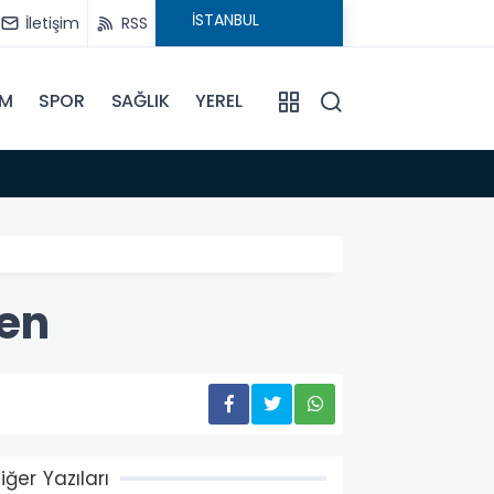
İletişim
RSS
İM
SPOR
SAĞLIK
YEREL
14:18
Büyükş
ken
iğer Yazıları