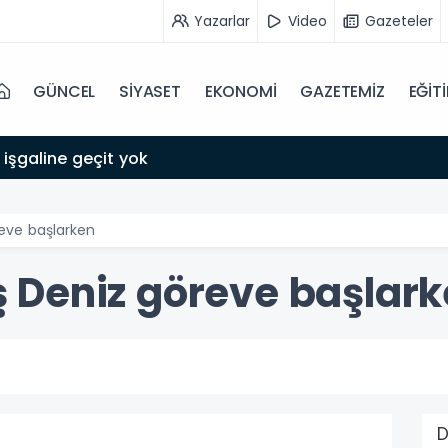
Yazarlar
Video
Gazeteler
GÜNCEL
SİYASET
EKONOMİ
GAZETEMİZ
EĞİT
 işgaline geçit yok
eve başlarken
 Deniz göreve başlar
D