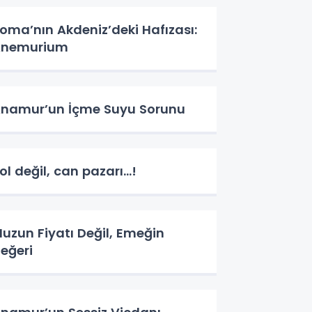
oma’nın Akdeniz’deki Hafızası:
Anemurium
namur’un İçme Suyu Sorunu
ol değil, can pazarı…!
uzun Fiyatı Değil, Emeğin
eğeri