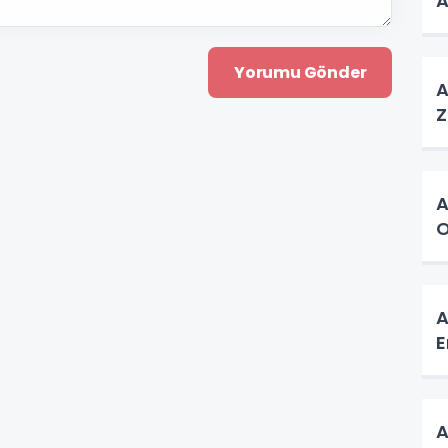
A
A
A
O
A
E
A