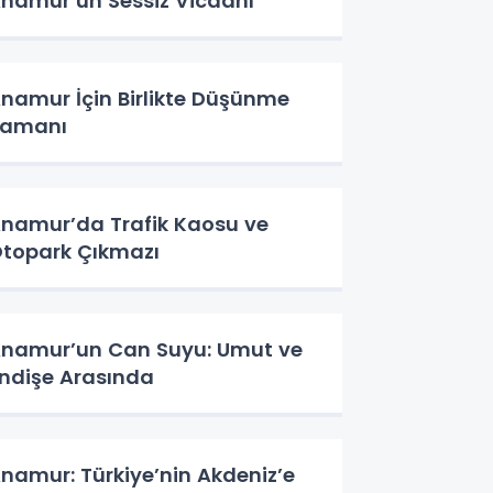
namur’un Sessiz Vicdanı
namur İçin Birlikte Düşünme
Zamanı
namur’da Trafik Kaosu ve
topark Çıkmazı
namur’un Can Suyu: Umut ve
ndişe Arasında
namur: Türkiye’nin Akdeniz’e