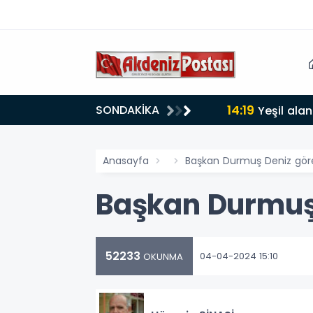
14:19
SONDAKİKA
lığı 30 dereceyi gördü
Yeşil alan
Anasayfa
Başkan Durmuş Deniz gör
Başkan Durmuş
52233
04-04-2024 15:10
OKUNMA