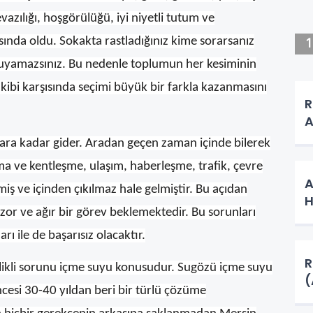
azılığı, hoşgörülüğü, iyi niyetli tutum ve
asında oldu. Sokakta rastladığınız kime sorarsanız
duyamazsınız. Bu nedenle toplumun her kesiminin
kibi karşısında seçimi büyük bir farkla kazanmasını
R
A
ara kadar gider. Aradan geçen zaman içinde bilerek
ma ve kentleşme, ulaşım, haberleşme, trafik, çevre
A
iş ve içinden çıkılmaz hale gelmiştir. Bu açıdan
H
or ve ağır bir görev beklemektedir. Bu sorunları
rı ile de başarısız olacaktır.
R
ikli sorunu içme suyu konusudur. Sugözü içme suyu
si 30-40 yıldan beri bir türlü çözüme