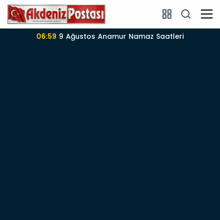
06:57
Anamur’da 09-08-2026 nöbetçi Eczane