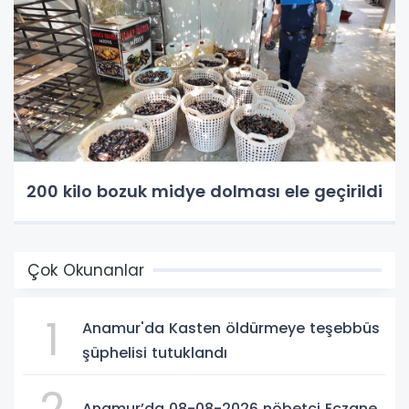
200 kilo bozuk midye dolması ele geçirildi
Çok Okunanlar
1
Anamur'da Kasten öldürmeye teşebbüs
şüphelisi tutuklandı
2
Anamur’da 08-08-2026 nöbetçi Eczane