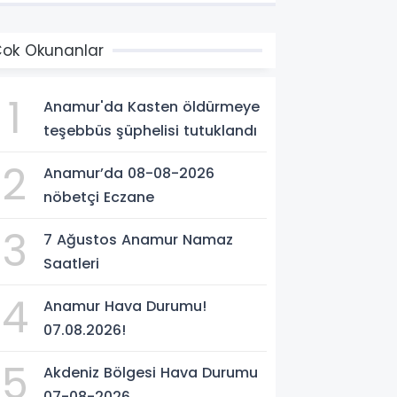
ok Okunanlar
1
Anamur'da Kasten öldürmeye
teşebbüs şüphelisi tutuklandı
2
Anamur’da 08-08-2026
nöbetçi Eczane
3
7 Ağustos Anamur Namaz
Saatleri
4
Anamur Hava Durumu!
07.08.2026!
5
Akdeniz Bölgesi Hava Durumu
07-08-2026