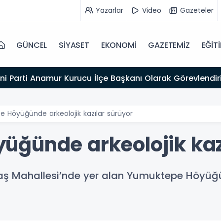
Yazarlar
Video
Gazeteler
GÜNCEL
SİYASET
EKONOMİ
GAZETEMİZ
EĞİT
ni Parti Anamur Kurucu İlçe Başkanı Olarak Görevlendiri
 Höyüğünde arkeolojik kazılar sürüyor
ğünde arkeolojik kaz
irtaş Mahallesi’nde yer alan Yumuktepe Höyüğ