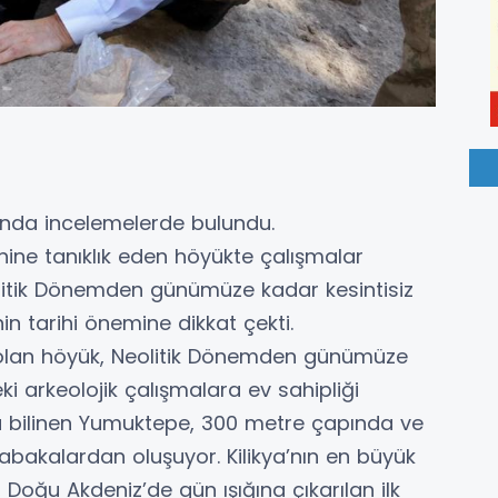
anında incelemelerde bulundu.
rihine tanıklık eden höyükte çalışmalar
olitik Dönemden günümüze kadar kesintisiz
 tarihi önemine dikkat çekti.
ip olan höyük, Neolitik Dönemden günümüze
i arkeolojik çalışmalara ev sahipliği
la bilinen Yumuktepe, 300 metre çapında ve
tabakalardan oluşuyor. Kilikya’nın en büyük
Doğu Akdeniz’de gün ışığına çıkarılan ilk