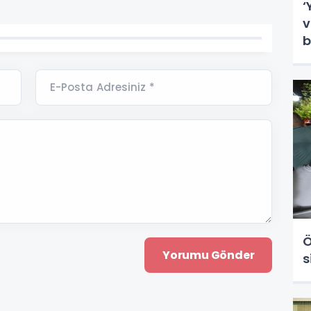
‘
v
b
E-Posta Adresiniz *
Ö
s