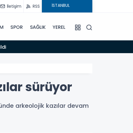
İletişim
RSS
İM
SPOR
SAĞLIK
YEREL
14:12
ldi
Anamur
ılar sürüyor
ünde arkeolojik kazılar devam