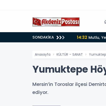
14:32
SONDAKİKA
Mutlu, Ye
Anasayfa
KÜLTÜR - SANAT
Yumuktepe
Yumuktepe Höyü
Mersin’in Toroslar ilçesi Dem
ediyor.