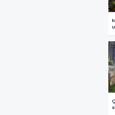
M
u
Ç
s