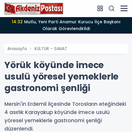
14:12
Anamur'da Kasten öldürmeye teşebbüs şüphelisi
tutuklandı
Anasayfa
KÜLTÜR - SANAT
Yörük köyünde imece
usulü yöresel yemeklerle
gastronomi şenliği
Mersin'in Erdemli ilçesinde Torosların eteğindeki
4 asırlık Karayakup köyünde imece usulü
yöresel yemeklerle gastronomi şenliği
düzenlendi.