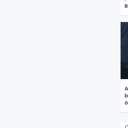
B
A
b
ö
Ç