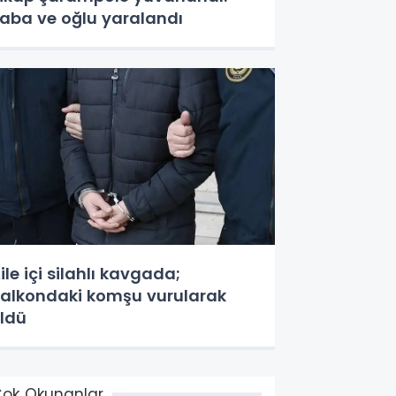
aba ve oğlu yaralandı
ile içi silahlı kavgada;
alkondaki komşu vurularak
ldü
ok Okunanlar