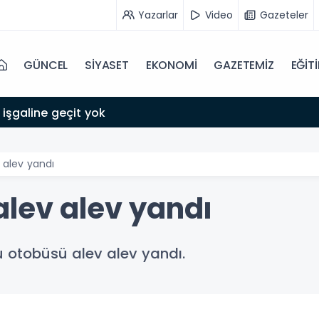
Yazarlar
Video
Gazeteler
GÜNCEL
SİYASET
EKONOMİ
GAZETEMİZ
EĞİT
 işgaline geçit yok
 alev yandı
alev alev yandı
u otobüsü alev alev yandı.