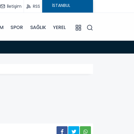
İletişim
RSS
İM
SPOR
SAĞLIK
YEREL
14:18
Büyükş