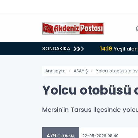
14:19
SONDAKİKA
lığı 30 dereceyi gördü
Yeşil alan
Anasayfa
ASAYİŞ
Yolcu otobüsü alev
Yolcu otobüsü 
Mersin'in Tarsus ilçesinde yolc
479
22-05-2026 08:40
OKUNMA