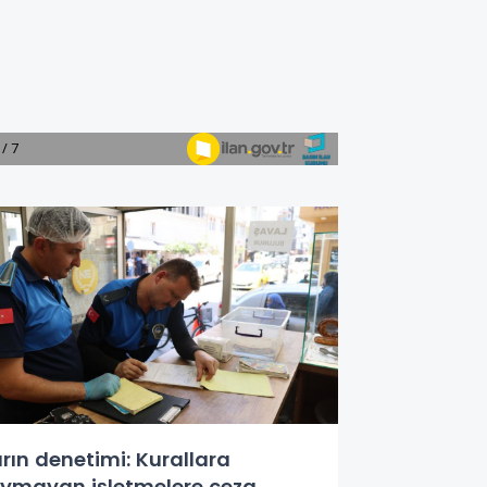
ırın denetimi: Kurallara
ymayan işletmelere ceza