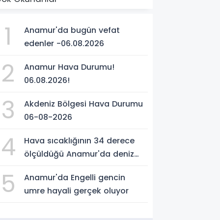
1
Anamur'da bugün vefat
edenler -06.08.2026
2
Anamur Hava Durumu!
06.08.2026!
3
Akdeniz Bölgesi Hava Durumu
06-08-2026
4
Hava sıcaklığının 34 derece
ölçüldüğü Anamur'da deniz
suyu sıcaklığı 30 dereceyi
5
Anamur'da Engelli gencin
gördü
umre hayali gerçek oluyor