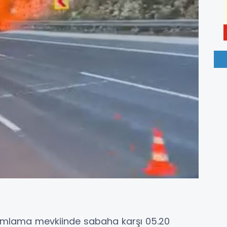
amlama mevkiinde sabaha karşı 05.20