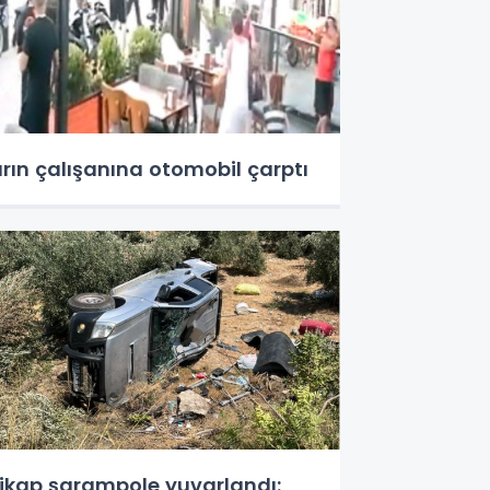
ırın çalışanına otomobil çarptı
ikap şarampole yuvarlandı: