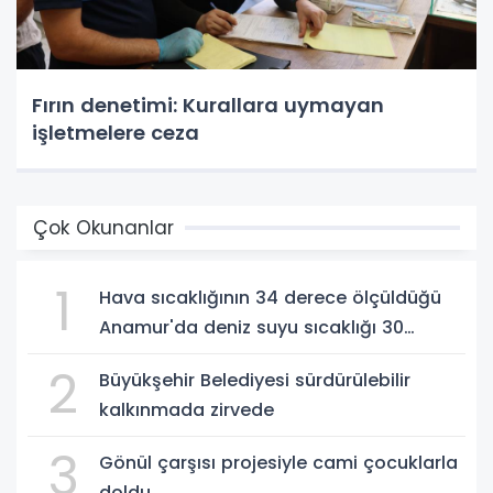
Fırın denetimi: Kurallara uymayan
işletmelere ceza
Çok Okunanlar
1
Hava sıcaklığının 34 derece ölçüldüğü
Anamur'da deniz suyu sıcaklığı 30
dereceyi gördü
2
Büyükşehir Belediyesi sürdürülebilir
kalkınmada zirvede
3
Gönül çarşısı projesiyle cami çocuklarla
doldu