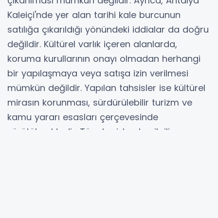
çıkarılması mümkün değildir. Ayrıca, Antalya
Kaleiçi'nde yer alan tarihi kale burcunun
satılığa çıkarıldığı yönündeki iddialar da doğru
değildir. Kültürel varlık içeren alanlarda,
koruma kurullarının onayı olmadan herhangi
bir yapılaşmaya veya satışa izin verilmesi
mümkün değildir. Yapılan tahsisler ise kültürel
mirasın korunması, sürdürülebilir turizm ve
kamu yararı esasları çerçevesinde
yürütülmektedir. Tüm bu işlemler, ilgili
kurumların denetiminde planlı turizm
politikaları çerçevesinde hayata
geçirilmektedir. Habere konu olan alan ise 20
yıldır konaklama tesisi olarak işlev
görmektedir. Alanın tahsis süresi dolması