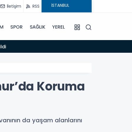
İletişim
RSS
İM
SPOR
SAĞLIK
YEREL
14:12
ldi
Anamur
mur’da Koruma
yvanının da yaşam alanlarını