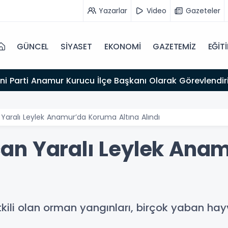
Yazarlar
Video
Gazeteler
GÜNCEL
SİYASET
EKONOMİ
GAZETEMİZ
EĞİT
ni Parti Anamur Kurucu İlçe Başkanı Olarak Görevlendiri
aralı Leylek Anamur’da Koruma Altına Alındı
an Yaralı Leylek Ana
etkili olan orman yangınları, birçok yaban ha