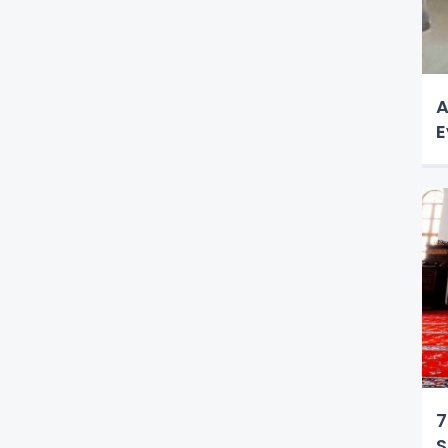
A
E
7
S