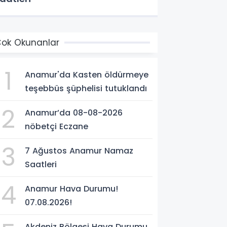
ok Okunanlar
1
Anamur'da Kasten öldürmeye
teşebbüs şüphelisi tutuklandı
2
Anamur’da 08-08-2026
nöbetçi Eczane
3
7 Ağustos Anamur Namaz
Saatleri
4
Anamur Hava Durumu!
07.08.2026!
Akdeniz Bölgesi Hava Durumu