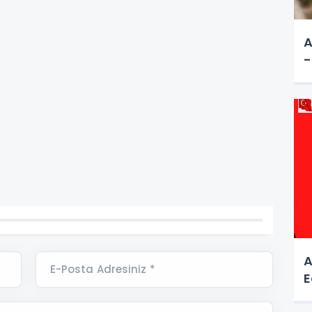
A
-
A
E-Posta Adresiniz *
E