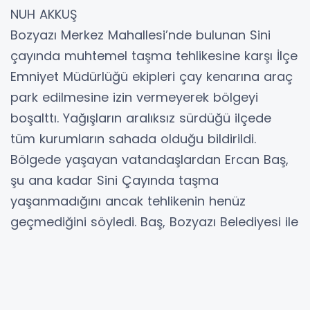
NUH AKKUŞ
Bozyazı Merkez Mahallesi’nde bulunan Sini
çayında muhtemel taşma tehlikesine karşı İlçe
Emniyet Müdürlüğü ekipleri çay kenarına araç
park edilmesine izin vermeyerek bölgeyi
boşalttı. Yağışların aralıksız sürdüğü ilçede
tüm kurumların sahada olduğu bildirildi.
Bölgede yaşayan vatandaşlardan Ercan Baş,
şu ana kadar Sini Çayında taşma
yaşanmadığını ancak tehlikenin henüz
geçmediğini söyledi. Baş, Bozyazı Belediyesi ile
İlçe Kaymakamı Tuncay Topsakaloğlu’nun
gece boyunca arazide teyakkuz halinde
olduğunu belirtti. Geçmiş yıllarda Toroslar’ın
etekleri, kanyonlar ve yaylalardan gelen