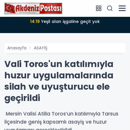
şgaline geçit yok
14:18
Büyükşehir Belediyesi sürdürülebilir kalkınmada
zirv
Anasayfa
ASAYİŞ
Vali Toros'un katılımıyla
huzur uygulamalarında
silah ve uyuşturucu ele
geçirildi
Mersin Valisi Atilla Toros’un katılımıyla Tarsus
ilçesinde geniş kapsamlı asayiş ve huzur
uygulaması gerçekleştirildi.