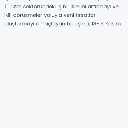
Turizm sektöründeki iş birliklerini artırmayı ve
ikili görüşmeler yoluyla yeni fırsatlar
oluşturmayı amaçlayan buluşma, 18-19 Kasım
tarihlerinde Mersin’de, 20-22 Kasım
tarihlerinde ise Kuzey Kıbrıs Türk
Cumhuriyeti’nde devam edecek.
YORUMLAR
Adınız *
E-Posta Adresiniz *