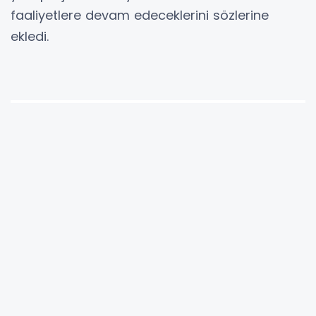
faaliyetlere devam edeceklerini sözlerine
ekledi.
YORUMLAR
Adınız *
E-Posta Adresiniz *
Yorumunuz *