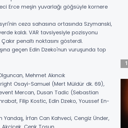
eci Erce meşin yuvarlağı göğsüyle kornere
syri'nin ceza sahasına ortasında Szymanski,
rde kaldı. VAR tavsiyesiyle pozisyonu
kır penaltı noktasını gösterdi.
şına geçen Edin Dzeko'nun vuruşunda top
Olguncan, Mehmet Akıncık
Bright Osayi-Samuel (Mert Müldür dk. 69),
Levent Mercan, Dusan Tadic (Sebastian
rabat, Filip Kostic, Edin Dzeko, Youssef En-
an Yandaş, İrfan Can Kahveci, Cengiz Ünder,
uf Akçiçek, Cenk Tosun