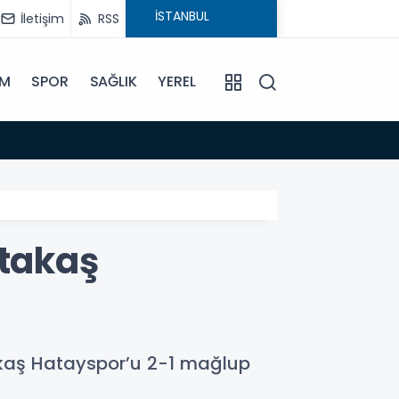
İletişim
RSS
İM
SPOR
SAĞLIK
YEREL
08:42
Anamu
Atakaş
takaş Hatayspor’u 2-1 mağlup