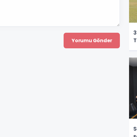
3
T
S
ş