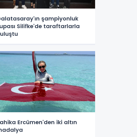
alatasaray'ın şampiyonluk
upası Silifke'de taraftarlarla
uluştu
ahika Ercümen'den iki altın
madalya