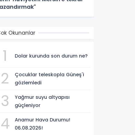
azandırmak"
ok Okunanlar
1
Dolar kurunda son durum ne?
2
Çocuklar teleskopla Güneş'i
gözlemledi
3
Yağmur suyu altyapısı
güçleniyor
4
Anamur Hava Durumu!
06.08.2026!