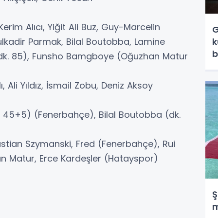
erim Alıcı, Yiğit Ali Buz, Guy-Marcelin
G
k
lkadir Parmak, Bilal Boutobba, Lamine
b
 dk. 85), Funsho Bamgboye (Oğuzhan Matur
, Ali Yıldız, İsmail Zobu, Deniz Aksoy
ve 45+5) (Fenerbahçe), Bilal Boutobba (dk.
astian Szymanski, Fred (Fenerbahçe), Rui
n Matur, Erce Kardeşler (Hatayspor)
Ş