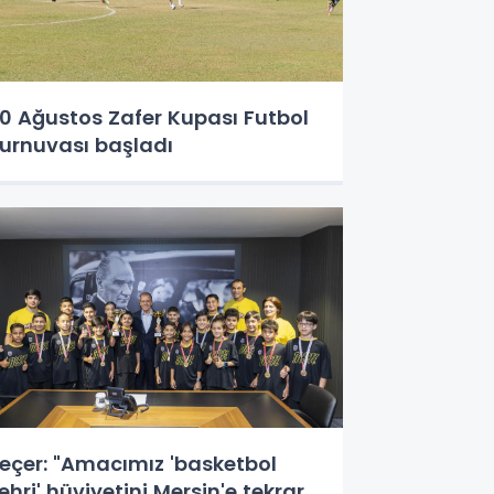
0 Ağustos Zafer Kupası Futbol
urnuvası başladı
eçer: "Amacımız 'basketbol
ehri' hüviyetini Mersin'e tekrar