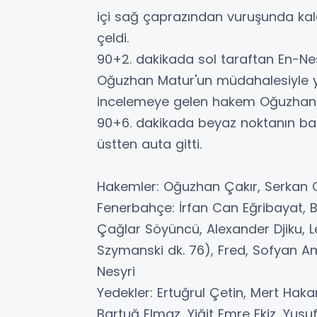
içi sağ çaprazından vuruşunda kal
çeldi.
90+2. dakikada sol taraftan En-Ne
Oğuzhan Matur'un müdahalesiyle ye
incelemeye gelen hakem Oğuzhan Ça
90+6. dakikada beyaz noktanın ba
üstten auta gitti.
Hakemler: Oğuzhan Çakır, Serkan 
Fenerbahçe: İrfan Can Eğribayat, 
Çağlar Söyüncü, Alexander Djiku, 
Szymanski dk. 76), Fred, Sofyan Am
Nesyri
Yedekler: Ertuğrul Çetin, Mert Hak
Bartuğ Elmaz, Yiğit Emre Ekiz, Yus