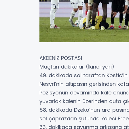
AKDENİZ POSTASI
Maçtan dakikalar (İkinci yarı)
49. dakikada sol taraftan Kostic’in
Nesyri’nin altıpasın gerisinden kaf
Pozisyonun devamında kale önünd
yuvarlak kalenin üzerinden auta çıkt
58. dakikada Dzeko’nun ara pasınd
sol çaprazdan şutunda kaleci Erce 
63. dakikada savunma arkasına atı