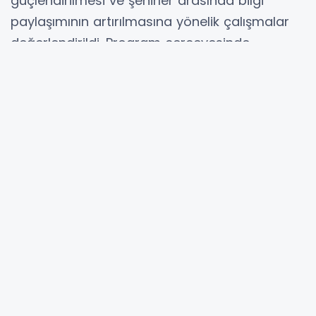
güçlendirilmesi ve şehirler arasında bilgi
paylaşımının artırılmasına yönelik çalışmalar
değerlendirildi. Program çerçevesinde
kapasite geliştirme faaliyetleri yürütülürken,
Roma Büyükşehir Belediyesinin yerel gıda
sistemi uygulamaları da yerinde incelendi.
Yerel üretim, tedarik zincirleri, iklim
değişikliğine uyum ve katılımcı yönetişim
modelleri üzerine paydaş toplantıları
gerçekleştirildi.
Toplantının sonunda proje ortakları, Akdeniz
genelinde sürdürülebilir ve kapsayıcı gıda
politikalarının geliştirilmesine yönelik iş
birliğinin güçlendirilmesi konusunda görüş
alışverişinde bulundu.