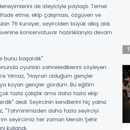
eneyimlerini de izleyiciyle paylaştı. Temel
ni ifade etme, ekip çalışması, özgüven ve
n 76 kursiyer, seyirciden büyük alkış aldı.
erüvenine konservatuvar hazırlıklarıyla devam
ve bunu başardık"
onunda oyunları sahnelediklerini söyleyen
mre Yılmaz, "Hayran olduğum gençler
taya koyan gençler gördüm. Bu eğitim
 çok fazla çalıştık ama daha fazla ekip
dik" dedi. Seyircinin kendilerini hiç yalnız
z, "Tahminimizden daha fazla seyirciyi
rım seyircimiz her zaman Mersin Şehir
ni kullandı.