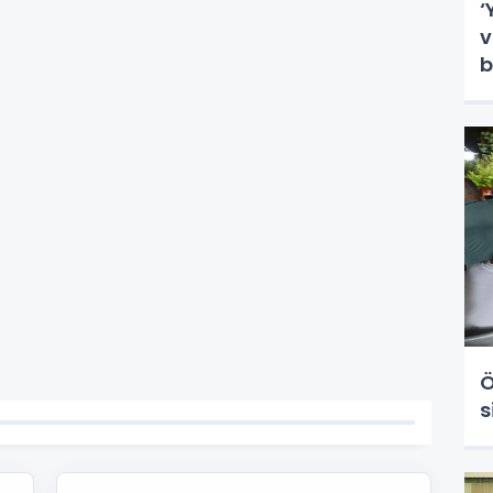
‘
v
b
Ö
s