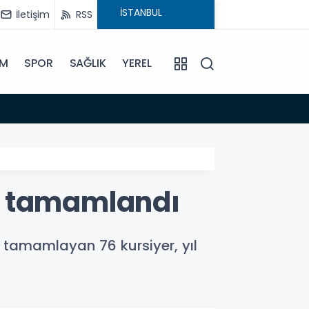
İletişim
RSS
İM
SPOR
SAĞLIK
YEREL
11:14
Özel bi
yle tamamlandı
ı tamamlayan 76 kursiyer, yıl