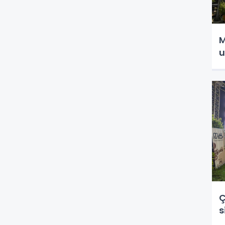
M
u
Ç
s