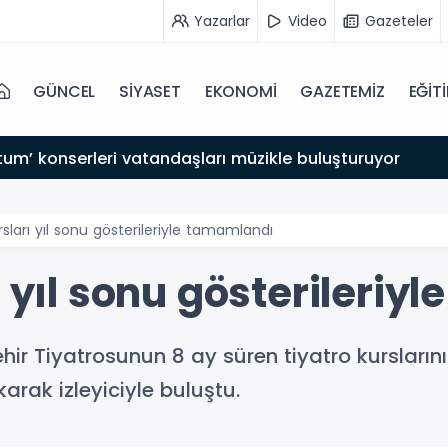
Yazarlar
Video
Gazeteler
GÜNCEL
SİYASET
EKONOMİ
GAZETEMİZ
EĞİT
tum’ konserleri vatandaşları müzikle buluşturuyor
rsları yıl sonu gösterileriyle tamamlandı
ı yıl sonu gösterileri
hir Tiyatrosunun 8 ay süren tiyatro kursların
arak izleyiciyle buluştu.