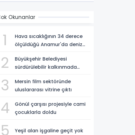
ok Okunanlar
1
Hava sıcaklığının 34 derece
ölçüldüğü Anamur'da deniz
suyu sıcaklığı 30 dereceyi
2
Büyükşehir Belediyesi
gördü
sürdürülebilir kalkınmada
zirvede
3
Mersin film sektöründe
uluslararası vitrine çıktı
4
Gönül çarşısı projesiyle cami
çocuklarla doldu
5
Yeşil alan işgaline geçit yok