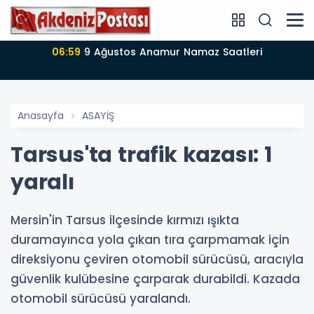
06:57
Anamur’da 09-08-2026 nöbetçi Eczane
Anasayfa
ASAYİŞ
Tarsus'ta trafik kazası: 1
yaralı
Mersin'in Tarsus ilçesinde kırmızı ışıkta
duramayınca yola çıkan tıra çarpmamak için
direksiyonu çeviren otomobil sürücüsü, aracıyla
güvenlik kulübesine çarparak durabildi. Kazada
otomobil sürücüsü yaralandı.