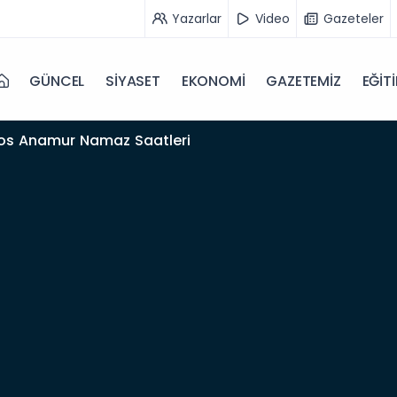
Yazarlar
Video
Gazeteler
GÜNCEL
SİYASET
EKONOMİ
GAZETEMİZ
EĞİT
da 09-08-2026 nöbetçi Eczane