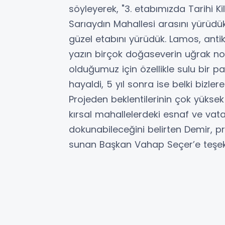
söyleyerek, "3. etabımızda Tarihi Ki
Sarıaydın Mahallesi arasını yürüd
güzel etabını yürüdük. Lamos, ant
yazın birçok doğaseverin uğrak no
olduğumuz için özellikle sulu bir p
hayaldi, 5 yıl sonra ise belki bizle
Projeden beklentilerinin çok yüks
kırsal mahallelerdeki esnaf ve va
dokunabileceğini belirten Demir, p
sunan Başkan Vahap Seçer’e teşekk