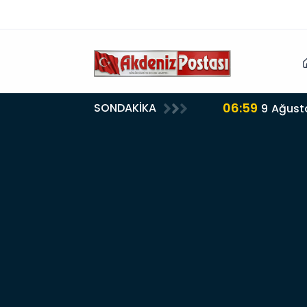
06:57
SONDAKİKA
Anamur’