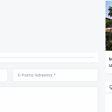
M
u
E-Posta Adresiniz *
Ç