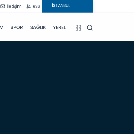
İletişim
RSS
İM
SPOR
SAĞLIK
YEREL
06:56
Otomo