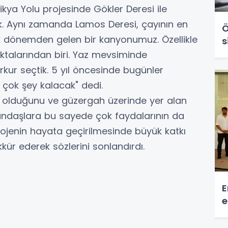
likya Yolu projesinde Gökler Deresi ile
ük. Aynı zamanda Lamos Deresi, çayının en
Ö
ik dönemden gelen bir kanyonumuz. Özellikle
s
ktalarından biri. Yaz mevsiminde
arkur seçtik. 5 yıl öncesinde bugünler
re çok şey kalacak" dedi.
ek olduğunu ve güzergah üzerinde yer alan
tandaşlara bu sayede çok faydalarının da
rojenin hayata geçirilmesinde büyük katkı
ür ederek sözlerini sonlandırdı.
E
e