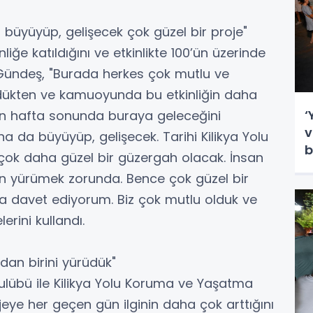
da büyüyüp, gelişecek çok güzel bir proje"
nliğe katıldığını ve etkinlikte 100’ün üzerinde
 Gündeş, "Burada herkes çok mutlu ve
rdükten ve kamuoyunda bu etkinliğin daha
‘
in hafta sonunda buraya geleceğini
v
a da büyüyüp, gelişecek. Tarihi Kilikya Yolu
b
te çok daha güzel bir güzergah olacak. İnsan
n yürümek zorunda. Bence çok güzel bir
aya davet ediyorum. Biz çok mutlu olduk ve
erini kullandı.
rdan birini yürüdük"
Kulübü ile Kilikya Yolu Koruma ve Yaşatma
jeye her geçen gün ilginin daha çok arttığını