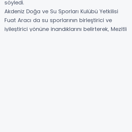
söyledi.
Akdeniz Doğa ve Su Sporları Kulübü Yetkilisi
Fuat Aracı da su sporlarının birleştirici ve
iyileştirici yönüne inandıklarını belirterek, Mezitli
Belediyesi ile gerçekleştirilen iş birliği
sayesinde daha fazla vatandaşa ulaşmayı
hedeflediklerini dile getirdi. Aracı, katılımcıların
yeni deneyimler kazanmasına ve özgüvenlerini
geliştirmesine destek olacak güvenli ve keyifli
bir program hazırladıklarını ifade etti.
Mezitli Belediyesi ve Akdeniz Doğa ve Su
Sporları Kulübü tarafından ortaklaşa yürütülen
projenin, dezavantajlı bireylerin sporla
buluşmasına imkan sağlamasının yanı sıra
toplumsal farkındalığın artırılmasına da katkı